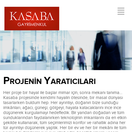
P
Y
ROJENİN
ARATICILARI
Her proje bir hayal ile başlar mimar için, sonra mekanı tanıma…
Kasaba projesinde kendimi hayalin ötesinde, bir masal dünyası
tasarlarken buldum hep. Her ayrıntıyı, doğanın bize sunduğu
imkânları, ağacı, güneşi, gölgeyi, hayata katacaklarını ince ince
düşünerek kurgulamayı hedefledik. Bir yandan doğadan ve tüm
sunduklarından faydalanırken teknolojinin imkanlarını da en etkin
şekilde kullanarak, tüm seçimlerimizi konfor ve rahatlık adına her
tür ayrıntıyı düşünerek yaptık. Her bir ev ve her bir mekânı ile tüm