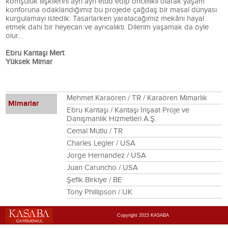
komşuluk ilişkilerini ayrı ayrı etüd edip öncelikli olarak yaşam
konforuna odaklandığımız bu projede çağdaş bir masal dünyası
kurgulamayı istedik. Tasarlarken yaratacağımız mekânı hayal
etmek dahi bir heyecan ve ayrıcalıktı. Dilerim yaşamak da öyle
olur…
Ebru Kantaşı Mert
Yüksek Mimar
Mehmet Karaören / TR / Karaören Mimarlık
Mimarlar
Ebru Kantaşı / Kantaşı İnşaat Proje ve
Danışmanlık Hizmetleri A.Ş.
Cemal Mutlu / TR
Charles Legler / USA
Jorge Hernandez / USA
Juan Caruncho / USA
Şefik Birkiye / BE
Tony Phillipson / UK
Copyright 2015 KASABA