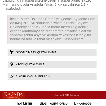
yapıldığında Kasaba Sitesine gelinir. Kasaba projesi Kuzey
Marmara otoyolu Anadolu Yakası 2. çıkışa yalnızca 2.5 km
mesafededir.
İnşaatı süren Üsküdar-Ümraniye-Çekmeköy Metro Hattı
da (M5) 2015 yılı sonunda hizmete girecek. Böylece
Çekmeköy’den Üsküdar’a kadar metro ile gidebilir,
oradan Marmaray’a ve diğer metro hatlarına aktarma
yaparak şehrin Asya ve Avrupa Yakası’nda istediğiniz
noktasına hızlı ve rahat bir şekilde ulaşabilirsiniz.
GOOGLE MAPS İÇİN TIKLAYINIZ
KROKİ İÇİN TIKLAYINIZ
3. KÖPRÜ YOL GÜZERGAHI
Copyright 2015 KASABA
F
L
B
T
F
E
K
İYAT
İSTESİ
İLGİ
ALEP
ORMU
-
ATALOG