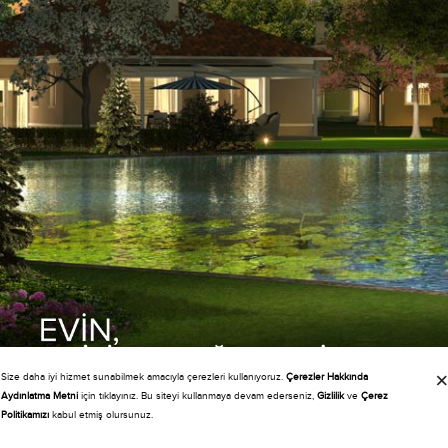
Size daha iyi hizmet sunabilmek amacıyla çerezleri kullanıyoruz.
Çerezler Hakkında
Copyright 2015 KASABA
Aydınlatma Metni
için tıklayınız. Bu siteyi kullanmaya devam ederseniz,
Gizlilik
ve
Çerez
Politikamızı
kabul etmiş olursunuz.
F
L
B
T
F
E
K
İYAT
İSTESİ
İLGİ
ALEP
ORMU
-
ATALOG